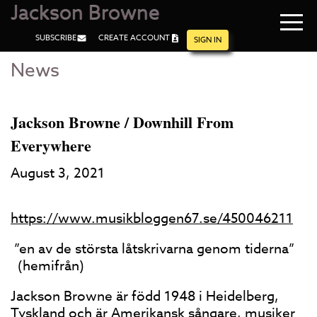
Jackson Browne
Navi
SUBSCRIBE
CREATE ACCOUNT
men
SIGN IN
News
Skip
Skip
to
to
Main
Footer
Content
Jackson Browne / Downhill From
Everywhere
August 3, 2021
https://www.musikbloggen67.se/450046211
”en av de största låtskrivarna genom tiderna”
(hemifrån)
Jackson Browne är född 1948 i Heidelberg,
Tyskland och är Amerikansk sångare, musiker