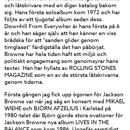
och låtskrivare med en diger katalog bakom
sig. Hans första soloalbum kom 1972 och har
följts av ett tjugotal album sedan dess.
Downhill From Everywher är hans första på 6
år och han säger själv att han känner en viss
brådska för att ”sanden glider genom
timglaset” färdigställa det han påbörjat.
Browne har hela tiden haft ett miljö och
politiskt engagemang som genomsyrar hans
texter. Han har hyllats av ROLLING STONES
MAGAZINE som en av de största låtskrivarna
genom tiderna.
Första gången jag fick upp ögonen för Jackson
Browne var när jag såg en konsert med MIKAEL
WIEHE och BJÖRN AFZELIUS i Karlstad på
1980-talet där Björn gjorde stora ovationer för
Jackson Browne nya album LIVES IN THE
BALANCE som kom 1986. Ungefär samtidigt