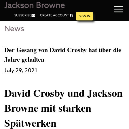
Jackson Browne
Navi
SUBSCRIBE
CREATE ACCOUNT
men
SIGN IN
News
Skip
Skip
to
to
Main
Footer
Content
Der Gesang von David Crosby hat über die
Jahre gehalten
July 29, 2021
David Crosby und Jackson
Browne mit starken
Spätwerken