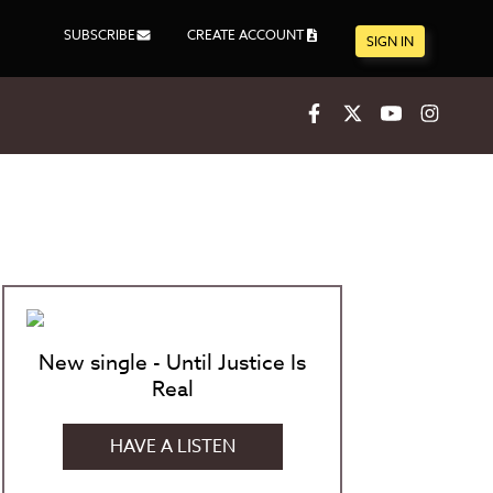
SUBSCRIBE
CREATE ACCOUNT
SIGN IN
Facebook
X
Youtube
Inst
New single - Until Justice Is
Real
HAVE A LISTEN