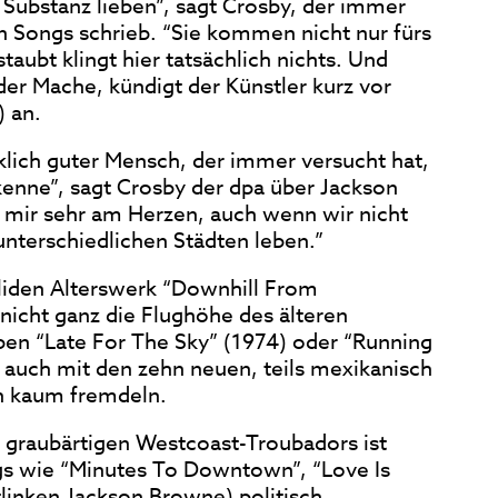
n Substanz lieben”, sagt Crosby, der immer
 Songs schrieb. “Sie kommen nicht nur fürs
taubt klingt hier tatsächlich nichts. Und
der Mache, kündigt der Künstler kurz vor
) an.
irklich guter Mensch, der immer versucht hat,
 kenne”, sagt Crosby der dpa über Jackson
t mir sehr am Herzen, auch wenn wir nicht
unterschiedlichen Städten leben.”
iden Alterswerk “Downhill From
nicht ganz die Flughöhe des älteren
ben “Late For The Sky” (1974) oder “Running
 auch mit den zehn neuen, teils mexikanisch
n kaum fremdeln.
graubärtigen Westcoast-Troubadors ist
ngs wie “Minutes To Downtown”, “Love Is
tlinken Jackson Browne) politisch