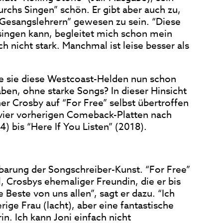
rchs Singen” schön. Er gibt aber auch zu,
 Gesangslehrern” gewesen zu sein. “Diese
singen kann, begleitet mich schon mein
 nicht stark. Manchmal ist leise besser als
e sie diese Westcoast-Helden nun schon
aben, ohne starke Songs? In dieser Hinsicht
r Crosby auf “For Free” selbst übertroffen
 vier vorherigen Comeback-Platten nach
) bis “Here If You Listen” (2018).
nbarung der Songschreiber-Kunst. “For Free”
, Crosbys ehemaliger Freundin, die er bis
e Beste von uns allen”, sagt er dazu. “Ich
erige Frau (lacht), aber eine fantastische
n. Ich kann Joni einfach nicht