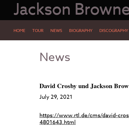
Jackson Brown
HOME
TOUR
NEWS
BIOGRAPHY
DISCOGRAPHY
Skip
Skip
News
to
to
Main
Footer
Content
David Crosby und Jackson Brown
July 29, 2021
https://www.rtl.de/cms/david-cro
4801643.html