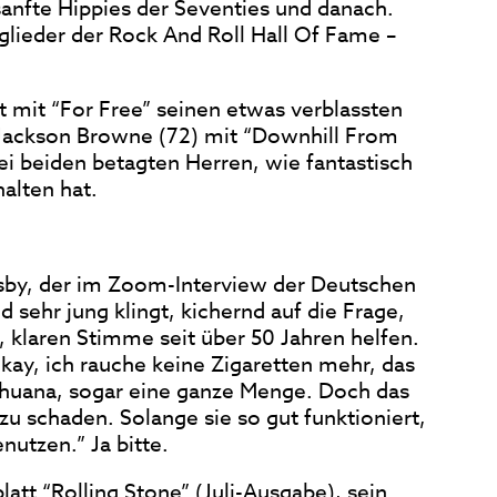
sanfte Hippies der Seventies und danach.
glieder der Rock And Roll Hall Of Fame –
t mit “For Free” seinen etwas verblassten
 Jackson Browne (72) mit “Downhill From
i beiden betagten Herren, wie fantastisch
alten hat.
osby, der im Zoom-Interview der Deutschen
d sehr jung klingt, kichernd auf die Frage,
 klaren Stimme seit über 50 Jahren helfen.
Okay, ich rauche keine Zigaretten mehr, das
arihuana, sogar eine ganze Menge. Doch das
u schaden. Solange sie so gut funktioniert,
nutzen.” Ja bitte.
tt “Rolling Stone” (Juli-Ausgabe), sein