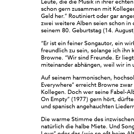
Leute, die die Musik in ihrer echte
schon gern zusammen mit Kollegen
Geld her.” Routiniert oder gar anges
zwei weitere Alben seien schon in 
seinem 80. Geburtstag (14. August
“Er ist ein feiner Songautor, ein w
freundlich zu sein, solange ich ihn
Browne. “Wir sind Freunde. Er lieg
miteinander abhängen, weil wir in 
Auf seinem harmonischen, hochsol
Everywhere” erreicht Browne zwar 
Kollegen. Doch wer seine Fabel-Al
On Empty” (1977) gern hört, dürfte
und spanisch angehauchten Lieder
Die warme Stimme des inzwischen 
natürlich die halbe Miete. Und So
Love” oder das (wie so oft beim Al