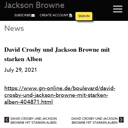
Jackson Browne
Navi
SUBSCRIBE
CREATE ACCOUNT
men
SIGN IN
News
Skip
Skip
to
to
Main
Footer
Content
David Crosby und Jackson Browne mit
starken Alben
July 29, 2021
https://www.gn-online.de/boulevard/david-
crosby-und-jackson-browne-mit-starken-
alben-404871.html
DAVID CROSBY UND JACKSON
DAVID CROSBY UND JACKSON
BROWNE MIT STARKEN ALBEN
BROWNE MIT STARKEN ALBEN